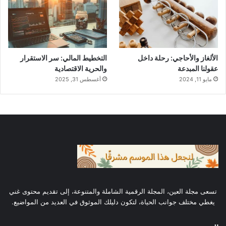
التجارية.
المرونة في خيارات الدفع تحفّز ثقة العملاء.
خبراء التجارة يؤكدون على أهمية مراجعة الخطط
الألغاز والأحاجي: رحلة داخل
التخطيط المالي: سر الاستقرار
عقولنا المبدعة
والحرية الاقتصادية
التشغيلية بشكل دوري. هذه الاستراتيجيات تساعد
مايو 11, 2024
أغسطس 31, 2025
في نمو التجارة الإلكترونية، خاصة في السوق
الرقمي.
أهمية التسوق عبر الإنترنت في
السعودية
الأسواق المحلية في السعودية مثلا تزداد رواجًا من
تسعى مجلة العين، المجلة الرقمية الشاملة والمتنوعة، إلى تقديم محتوى غني
خلال
التسوق عبر الإنترنت
. هذا ما يمنح
يغطي مختلف جوانب الحياة، لتكون دليلك الموثوق في العديد من المواضيع.
المستهلكين خيارات كثيرة للمنتجات والخدمات.