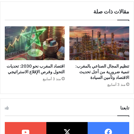
معدلات التحويل.
مقالات ذات صلة
دراسة المنافسين تساعد في ضبط استراتيجية
التسعير والتسويق.
التخطيط المالي
يحد من الإنفاق غير الضروري.
التسويق الإبداعي يجذب شرائح جديدة من
الجمهور.
تنظيم المجال الصناعي بالمغرب:
اقتصاد المغرب نحو 2030: تحديات
تنمية ضرورية من أجل تحديث
التحول وفرص الإقلاع الاستراتيجي
الاقتصاد وتأمين السيادة
منذ 3 أسابيع
مفهوم التجارة الإلكترونية
منذ 3 أسابيع
التجارة الرقمية تعني إجراء المعاملات عبر
الإنترنت. تسهل هذه العملية بيع المنتجات
تابعنا
والخدمات دون الحاجة لمتاجر تقليدية. تتيح خيارات
أوسع للمستهلكين وتبسط إدارة الموارد المالية.