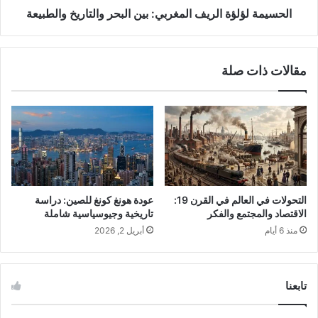
موحدة.
الحسيمة لؤلؤة الريف المغربي: بين البحر والتاريخ والطبيعة
مرت الدولة بحقب رئيسية، من توحيد المغرب
إلى العصر الذهبي تحت حكم أحمد المنصور
مقالات ذات صلة
الذهبي.
تميزت الدولة بتطور الحياة الثقافية والعلمية،
بالإضافة إلى إنجازات معمارية عظيمة مثل
قصر البديع.
رغم القوة التي حققتها، شهدت الدولة السعدية
التحولات في العالم في القرن 19:
عودة هونغ كونغ للصين: دراسة
الاقتصاد والمجتمع والفكر
تاريخية وجيوسياسية شاملة
صراعات داخلية وأوبئة أدت إلى نهايتها.
منذ 6 أيام
أبريل 2, 2026
تابعنا
الدولة السعدية: النشأة والسياق