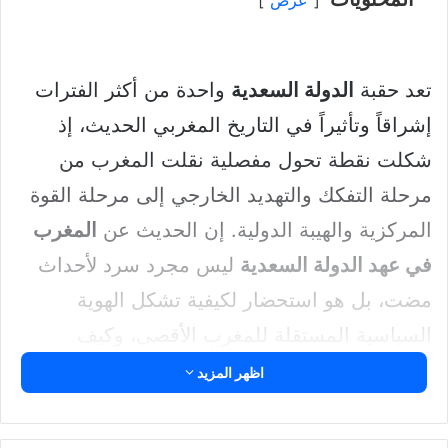
عرض
تعد حقبة
الدولة السعدية
واحدة من أكثر الفترات
إشراقاً وتأثيراً في التاريخ المغربي الحديث، إذ
شكلت نقطة تحول مفصلية نقلت المغرب من
مرحلة التفكك والتهديد الخارجي إلى مرحلة القوة
المركزية والهيبة الدولية. إن الحديث عن
المغرب
في عهد الدولة السعدية
ليس مجرد سرد لأحداث
مضت، بل هو استحضار لكيفية تشكل الهوية
السياسية المستقلة للمغرب الأقصى، وكيف
استطاع هذا الكيان الصامد الوقوف نداً قوياً أمام
اظهر المزيد
أعتى إمبراطوريات ذلك الزمان، وهما الإمبراطورية
العثمانية في الشرق، والإمبراطوريات الإيبيرية