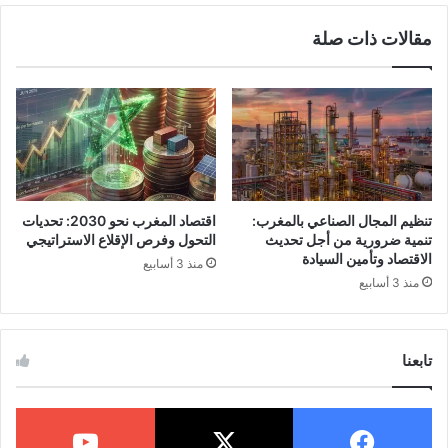
قم بزيارة الموقع الرسمي للسجل الاجتماعي
مقالات ذات صلة
الموحد. يمكنك العثور عليه من خلال البحث عن
“السجل الاجتماعي الموحد المغرب” في محرك
البحث.
2. التسجيل أو تسجيل الدخول:
إذا كنت مستخدمًا جديدًا، ستحتاج إلى إنشاء
تنظيم المجال الصناعي بالمغرب:
اقتصاد المغرب نحو 2030: تحديات
تنمية ضرورية من أجل تحديث
التحول وفرص الإقلاع الاستراتيجي
حساب جديد. اختر خيار التسجيل واملأ النموذج
الاقتصاد وتأمين السيادة
منذ 3 أسابيع
منذ 3 أسابيع
بالمعلومات المطلوبة مثل الاسم، رقم الهوية
الوطنية، رقم الهاتف، والبريد الإلكتروني.
تابعنا