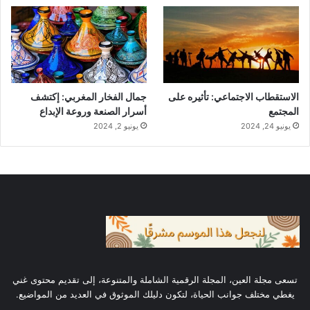
تعددت انتماءاتهم؛
قدرة على الحوار
، وإرادة واعية لنبذ العنف
والكراهية.
الاستقطاب الاجتماعي: تأثيره على
جمال الفخار المغربي: إكتشف
ولا يعني التسامح، كما تؤكد اليونسكو،
اللامبالاة
المجتمع
أسرار الصنعة وروعة الإبداع
الأخلاقية
أو التخلي عن المبادئ. بل يعني الدفاع
يونيو 24, 2024
يونيو 2, 2024
عنها. والتمسك بالقيم.
أهمية اليوم العالمي للتسامح في عالم
مضطرب
مع تزايد النزاعات المسلحة، وتصاعد خطاب
الكراهية، وتنامي الشعبويات، يصبح اليوم العالمي
تسعى مجلة العين، المجلة الرقمية الشاملة والمتنوعة، إلى تقديم محتوى غني
يغطي مختلف جوانب الحياة، لتكون دليلك الموثوق في العديد من المواضيع.
للتسامح أكثر من مجرد مناسبة رمزية. إنه
للعيش