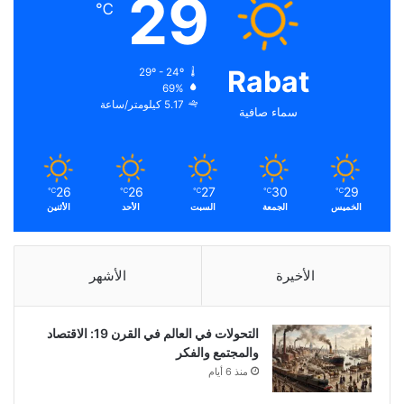
29
℃
Rabat
29º - 24º
69%
5.17 كيلومتر/ساعة
سماء صافية
26
26
27
30
29
℃
℃
℃
℃
℃
الخميس
الجمعة
السبت
الأحد
الأثنين
الأخيرة
الأشهر
التحولات في العالم في القرن 19: الاقتصاد
والمجتمع والفكر
منذ 6 أيام