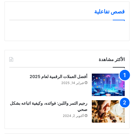
تعرّف على سرّ قوة
هل أنت من عشّاق
قصص تفاعلية
الملكات ولماذا يُعتبر
الخضراوات؟ ? تعرفوا
العسل الملكي كنزًا
معنا على فوائد #البصل
طبيعيًا للجسم، وكيف
الكثيرة!مشاركتكم مهمة،
يمكنه أن يحسن صحتك
شاركونا إيموجي في
العامة ويعزز من وظائف
التعليقات إذا استمتعتم
جسدك
بهذه المعلومات المفيدة.
??#خضراوات #فوائد
#معلومة"
الأكثر مشاهدة
أفضل العملات الرقمية لعام 2025
فبراير 14, 2025
رجيم التمر واللبن: فوائده، وكيفية اتباعه بشكل
صحي
أكتوبر 2, 2024