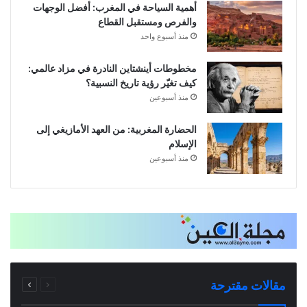
أهمية السياحة في المغرب: أفضل الوجهات
والفرص ومستقبل القطاع
منذ أسبوع واحد
مخطوطات أينشتاين النادرة في مزاد عالمي:
كيف تغيّر رؤية تاريخ النسبية؟
منذ أسبوعين
الحضارة المغربية: من العهد الأمازيغي إلى
الإسلام
منذ أسبوعين
يناير 8, 2026
يناير 28, 2025
قصة سويتشيرو هوندا: سوسيولوجيا الإرادة وتحولات
على قدر أهل العزم: رؤية في عبقرية المتنبي وشعره
الخالد
الصناعة اليابانية
فن و شعر
قصص و عبر
السابقة
التالية
مقالات مقترحة
الصفحة
الصفحة