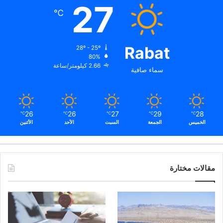
27
℃
Rabat
28º - 25º
80%
2.66 كيلومتر/ساعة
سماء صافية
26
26
27
29
28
℃
℃
℃
℃
℃
الخميس
الجمعة
السبت
الأحد
الأثنين
مقالات مختارة