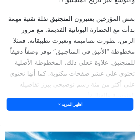
والتوسع عبر تاريخ المنجنيق؟!
بعض المؤرخين يعتبرون
المنجنيق
نقلة تقنية مهمة
بدأت مع الحضارة اليونانية القديمة. مع مرور
الزمن، تطورت تصاميمه وتغيرت تطبيقاته. فمثلا
مخطوطة “الأنيق في المناجنيق” توفر وصفاً دقيقاً
للمنجنيق. علاوة ععلى ذلك، المخطوطة الأصلية
تحتوي على عشر صفحات مكتوبة. كما أنها تحتوي
على أكثر من مئة رسم توضيحي يبرز تفاصيله
1
الهندسية والقتالية
.
اظهر المزيد
الهيدروجين