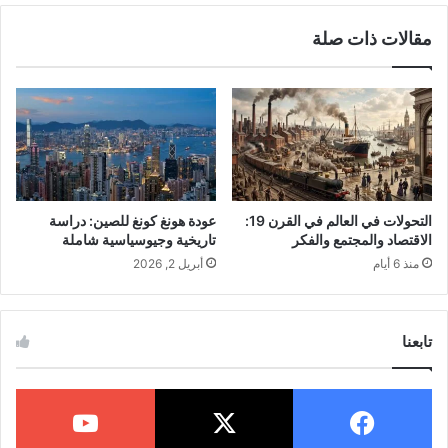
الحضارات
مقالات ذات صلة
كثيرون هم المؤرخون الذين يهتمون بدراسة تاريخ
اختراع المنجنيق
. هذا السلاح كان مهمًا جدًا في
القتال وكان حاسما في العديد من المعارك
والحروب. بدأ
استخدام المنجنيق
في اليونان
2
القديمة في القرن الرابع قبل الميلاد
.
التحولات في العالم في القرن 19:
عودة هونغ كونغ للصين: دراسة
الاقتصاد والمجتمع والفكر
تاريخية وجيوسياسية شاملة
المهندس اليوناني فيلو البيزنطي قدم تحسينات
منذ 6 أيام
أبريل 2, 2026
هامة على هذه الآلة الحربية. هذه التحسينات جعلت
2
الرمي أكثر دقة
. في الحقبة اليونانية، توالت
تابعنا
محاولات لتحسين الآلات الحربية والتي نجحت في
تطوير المدى والدقة والقوة التدميرية.