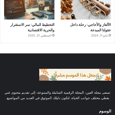
الخشب
والروماني
قبل الميلاد
والجلود
الألغاز والأحاجي: رحلة داخل
التخطيط المالي: سر الاستقرار
استخدام
عقولنا المبدعة
والحرية الاقتصادية
الصيني القديم
لاحقاً
منظومات
مايو 11, 2024
أغسطس 31, 2025
رافعة جديدة
كيف يعمل المنجنيق: الأسس التقنية
فكرة المنجنيق تعتمد على تحويل الطاقة المخزنة
في الحبال أو القضبان المرنة إلى قوة دفع عالية.
تسعى مجلة العين، المجلة الرقمية الشاملة والمتنوعة، إلى تقديم محتوى غني
هذا يحدث عند إطلاق حجر أو مقذوف. النصوص
يغطي مختلف جوانب الحياة، لتكون دليلك الموثوق في العديد من المواضيع.
اليونانية القديمة تُظهر كيفية استخدام تروس دقيقة
الوسوم