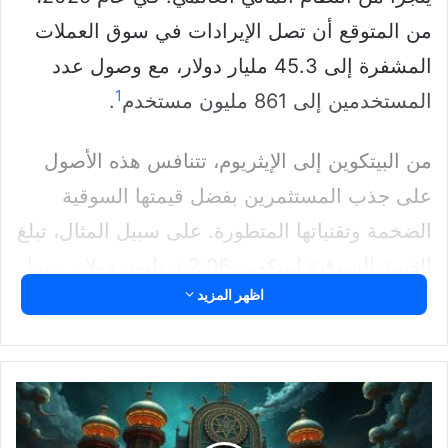
من المتوقع أن تصل الإيرادات في سوق العملات
المشفرة إلى 45.3 مليار دولار، مع وصول عدد
1
المستخدمين إلى 861 مليون مستخدم
.
من البيتكوين إلى الإيثريوم، تتنافس هذه الأصول
على جذب المستثمرين بفضل قيمتها السوقية
الضخمة وتقنياتها المتطورة. على سبيل المثال، تبلغ
القيمة السوقية لبيتكوين 2.06 تريليون دولار، بينما
1
اظهر المزيد
تصل قيمة إيثريوم إلى 397.7 مليار دولار
. هذه
الأرقام تبرز أهمية هذه العملات في السوق
العالمي.
القرامطة:
تاريخ
حركة