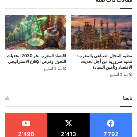
العملات الرقمية تشهد نموًا هائلاً مع توقعات
وصول الإيرادات إلى 45.3 مليار دولار بحلول
2025.
بيتكوين وإيثريوم تتصدران القائمة بقيم سوقية
ضخمة.
تنظيم المجال الصناعي بالمغرب:
اقتصاد المغرب نحو 2030: تحديات
التقنيات الحديثة مثل البلوكشين تعزز أمان
تنمية ضرورية من أجل تحديث
التحول وفرص الإقلاع الاستراتيجي
الاقتصاد وتأمين السيادة
وكفاءة هذه الأصول.
منذ 3 أسابيع
منذ 3 أسابيع
سولانا تتميز بسرعة معالجة تصل إلى 65,000
معاملة في الثانية.
تابعنا
الاستثمار في العملات الرقمية يعد خيارًا واعدًا
للمستقبل.
مقدمة عن العملات الرقمية في عام
2٬490
2٬413
7 792