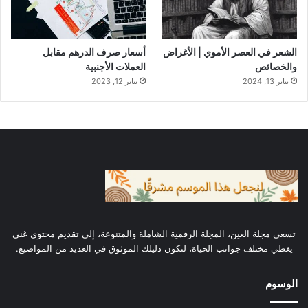
هذه الأسواق. على سبيل المثال، من المتوقع أن
يتم استخدام هذه التقنيات بشكل أوسع في عام
الشعر في العصر الأموي | الأغراض
أسعار صرف الدرهم مقابل
3
2025، مما يعزز من اعتمادها
.
والخصائص
العملات الأجنبية
يناير 13, 2024
يناير 12, 2023
كما أن دمج
الذكاء الاصطناعي
مع أنظمة التشفير
يفتح آفاقًا جديدة لتحسين عمليات التداول وإدارة
الأصول. هذا يضع هذه الأصول في موقع قوة في
3
السوق العالمي
.
تسعى مجلة العين، المجلة الرقمية الشاملة والمتنوعة، إلى تقديم محتوى غني
التقنية
التأثير
يغطي مختلف جوانب الحياة، لتكون دليلك الموثوق في العديد من المواضيع.
تعزيز الأمان
الوسوم
البلوكشين
والشفافية