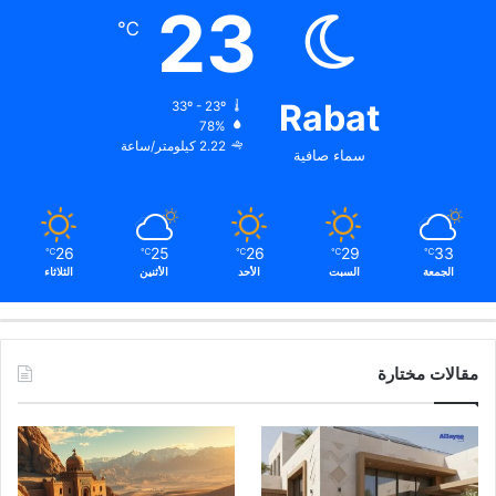
23
℃
Rabat
33º - 23º
78%
2.22 كيلومتر/ساعة
سماء صافية
26
25
26
29
33
℃
℃
℃
℃
℃
الجمعة
السبت
الأحد
الأثنين
الثلاثاء
مقالات مختارة