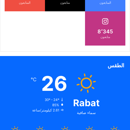
المتابعون
متابعون
المتابعون
فأنت بذلك قد خلقت تناقضًا في المصطلحات –
لأنكما نفسك في نفس الوقت. لحل هذا التناقض،
عليك أن تفترض أن نفسك غير موجود على الإطلاق
8٬345
متابعون
(أو على الأقل، ليس بنفس الطريقة كما تفعل
الآن). بعبارة أخرى، عندما تعود بالزمن إلى الوراء
وتتفاعل مع نفسك، فأنت في الواقع تتفاعل مع
الطقس
نسخة خيالية من نفسك.
26
℃
Rabat
30º - 24º
85%
2.61 كيلومتر/ساعة
سماء صافية
النظرية النهائية التي سنناقشها هي “مفارقة الجد”.
تنشأ هذه المفارقة عندما تقرر العودة بالزمن إلى