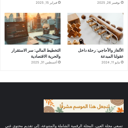
4. شروط الاستفادة من الدعم المالي
نوفمبر 26, 2025
فبراير 15, 2025
للحصول على
مساعدة مالية في المغرب
عبر هذا
النظام، يجب استيفاء الشروط التالية:
أن يكون رب الأسرة وأفرادها مقيمين في
الألغاز والأحاجي: رحلة داخل
التخطيط المالي: سر الاستقرار
المغرب.
عقولنا المبدعة
والحرية الاقتصادية
مايو 11, 2024
أغسطس 31, 2025
أن تكون الأسرة مقيدة في
السجل الوطني
للسكان
.
أن تكون الأسرة مسجلة في
السجل الاجتماعي
الموحد
.
أن لا يتجاوز المؤشر الاجتماعي والاقتصادي
للأسرة (المحتسب في السجل الاجتماعي
تسعى مجلة العين، المجلة الرقمية الشاملة والمتنوعة، إلى تقديم محتوى غني