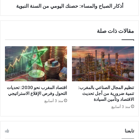
مختلف برامج الدعم المشتتة سابقاً في آلية موحدة
أذكار الصباح والمساء: حصنك اليومي من السنة النبوية
تعتمد على المعطيات الدقيقة للأسر. هذا التحول
يضمن وصول الدعم المالي المباشر إلى الفئات
مقالات ذات صلة
الهشة والفقيرة والمتوسطة التي تأثرت بالظروف
الاقتصادية، وذلك عبر آليات تقنية حديثة وسجلات
وطنية موحدة.
2. ما هو نظام الدعم الاجتماعي
المباشر؟
تنظيم المجال الصناعي بالمغرب:
اقتصاد المغرب نحو 2030: تحديات
تنمية ضرورية من أجل تحديث
التحول وفرص الإقلاع الاستراتيجي
الاقتصاد وتأمين السيادة
منذ 3 أسابيع
نظام الدعم الاجتماعي المباشر هو برنامج وطني
منذ 3 أسابيع
يهدف إلى تحسين المستوى المعيشي للأسر،
والحد من الفقر ومخاطر الحياة، وتعزيز التنمية
تابعنا
البشرية. حيث يقوم هذا النظام بصرف تعويضات