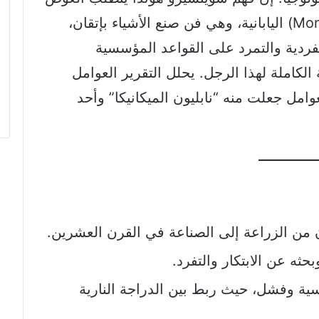
في فلسفة “المونوكوزوري” (Monozukuri) اليابانية، وهي فن صنع الأشياء بإتقان،
الفردية والتمرد على القواعد المؤسسية
لكاملة لهذا الرجل. يحلل التقرير العوامل
لعوامل جعلت منه “نابليون الميكانيكا” وأحد
ن من الزراعة إلى الصناعة في القرن العشرين.
حثه عن الابتكار والتفرد.
ة وفشل، حيث ربط بين الدراجة النارية