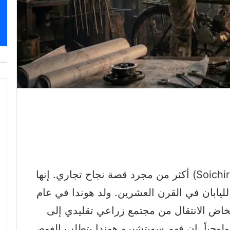
تمثل قصة سويتشيرو هوندا (Soichiro Honda) أكثر من مجرد قصة نجاح تجاري. إنها
يابان في القرن العشرين. ولد هوندا في عام
ن مخاض الانتقال من مجتمع زراعي تقليدي إلى
ولوجياً. إن فهم سويتشيرو هوندا يتطلب الغوص