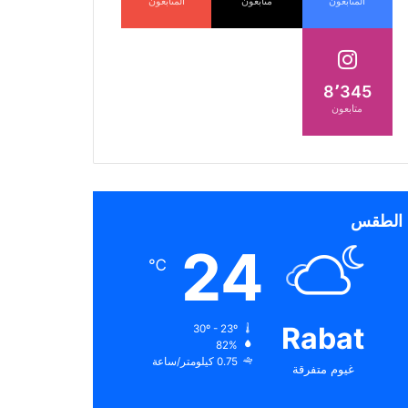
المتابعون
متابعون
المتابعون
8٬345
متابعون
الطقس
24
℃
Rabat
30º - 23º
82%
0.75 كيلومتر/ساعة
غيوم متفرقة