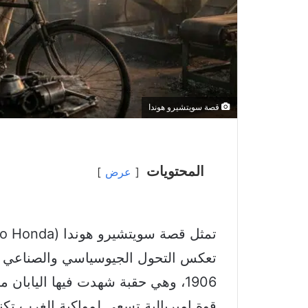
قصة سويتشيرو هوندا
المحتويات
عرض
تعكس التحول الجيوسياسي والصناعي لل
1906، وهي حقبة شهدت فيها اليابا
قوة إمبريالية تسعى لمواكبة الغرب تكن