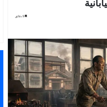
بانية
9 دقائق