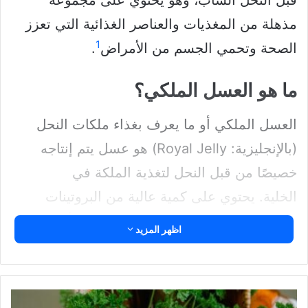
قبل النحل الشاب، وهو يحتوي على مجموعة
مذهلة من المغذيات والعناصر الغذائية التي تعزز
1
الصحة وتحمي الجسم من الأمراض
.
ما هو العسل الملكي؟
العسل الملكي أو ما يعرف بغذاء ملكات النحل
(بالإنجليزية: Royal Jelly) هو عسل يتم إنتاجه
خصيصًا من قبل النحل لتغذية الملكة في
الخلية. يحتوي على كمية عالية من البروتينات
والفيتامينات والمعادن، وهو يعد مصدرًا لأكثر من
اظهر المزيد
1
17 نوعًا من الأحماض الأمينية الضرورية
. يُعرف
بقدرته على تعزيز الصحة وتحسين الوظائف
الجسدية.
فوائد