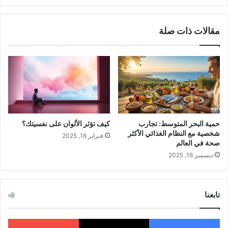
أما بالنسبة للفوائد المرتبطة بتناول العسل
الملكي، فهي عديدة :
مقالات ذات صلة
غني بالمغذيات الأساسية والضرورية
يحتوي العسل الملكي على العديد من
الفيتامينات
والمعادن المهمة للجسم، مثل الكالسيوم، والحديد،
والبوتاسيوم، ومجموعة فيتامين ب، والفولات. إلى
حمية البحر المتوسط: تجارب
كيف تؤثر الألوان على نفسيتك؟
جانب ذلك، يعد العسل الملكي مصدرًا لأكثر من 17
شخصية مع النظام الغذائي الأكثر
فبراير 16, 2025
صحة في العالم
نوعًا من الأحماض الأمينية الضرورية، من بينها 8
ديسمبر 16, 2025
أنواع لا يتمكن الجسم من تصنيعها لوحده.
تابعنا