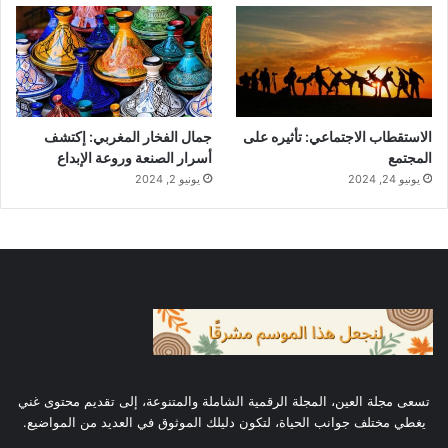
مكافحة التعب والإجهاد
: يعتبر من مصادر
الطاقة الطبيعية، ويمكن أن يساعد في تقليل
الإجهاد وزيادة النشاط.
تعزيز النمو والتطور
: العسل الملكي مفيد
الاستقطاب الاجتماعي: تأثيره على
جمال الفخار المغربي: إكتشف
المجتمع
أسرار الصنعة وروعة الإبداع
للأطفال والمراهقين على حد سواء في مرحلة
يونيو 24, 2024
يونيو 2, 2024
النمو، حيث يحتوي على البروتينات والعناصر
الغذائية الأساسية.
تحسين الأداء الرياضي
: يمكن أن يكون مكملًا
طبيعيًا للرياضيين، حيث يُعزز من القوة
والتحمل.
مكافحة الالتهابات
: يحتوي على مركبات مضادة
تسعى مجلة العين، المجلة الرقمية الشاملة والمتنوعة، إلى تقديم محتوى غني
يغطي مختلف جوانب الحياة، لتكون دليلك الموثوق في العديد من المواضيع.
للالتهاب، مما يساعد في الوقاية من الأمراض