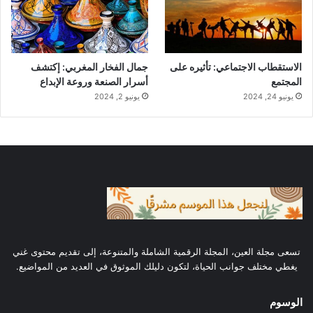
يدركها الشخص بشكل واعٍ
ولكنها تؤثر في أفكاره
وسلوكياته. وفقًا لفرويد، يشمل اللاوعي أفكارًا
ورغبات مكبوتة تتعلق بذكريات أو دوافع غير مقبولة
الاستقطاب الاجتماعي: تأثيره على
جمال الفخار المغربي: إكتشف
المجتمع
أسرار الصنعة وروعة الإبداع
اجتماعيًا أو أخلاقيًا
[1]
.
يونيو 24, 2024
يونيو 2, 2024
2.2. أقسام اللاوعي عند فرويد
الهو (Id)
: يمثل الجزء الغريزي من العقل،
تسعى مجلة العين، المجلة الرقمية الشاملة والمتنوعة، إلى تقديم محتوى غني
ويبحث عن الإشباع الفوري للرغبات.
يغطي مختلف جوانب الحياة، لتكون دليلك الموثوق في العديد من المواضيع.
الأنا (Ego)
: يحاول تحقيق التوازن بين مطالب
الوسوم
الهو ومتطلبات الواقع.