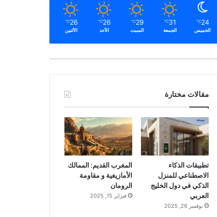
26
26
29
31
24
℃
℃
℃
℃
℃
الخميس
الجمعة
السبت
الأحد
الأثنين
مقالات مختارة
تطبيقات الذكاء
المغرب القديم: الممالك
الاصطناعي للمنزل
الأمازيغية و مقاومة
الذكي في دول الخليج
الرومان
العربي
فبراير 15, 2025
نوفمبر 26, 2025