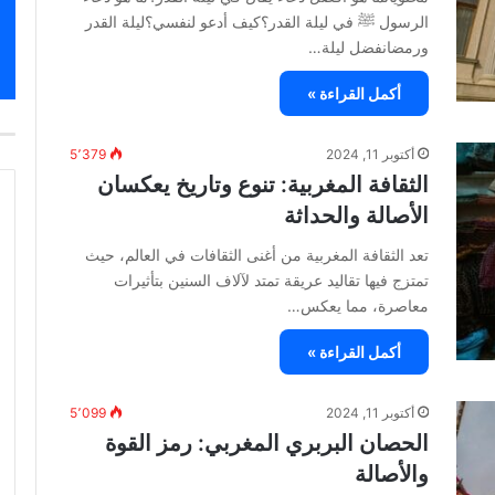
الرسول ﷺ في ليلة القدر؟كيف أدعو لنفسي؟ليلة القدر
ورمضانفضل ليلة…
أكمل القراءة »
أكتوبر 11, 2024
5٬379
الثقافة المغربية: تنوع وتاريخ يعكسان
الأصالة والحداثة
تعد الثقافة المغربية من أغنى الثقافات في العالم، حيث
تمتزج فيها تقاليد عريقة تمتد لآلاف السنين بتأثيرات
معاصرة، مما يعكس…
أكمل القراءة »
أكتوبر 11, 2024
5٬099
الحصان البربري المغربي: رمز القوة
والأصالة