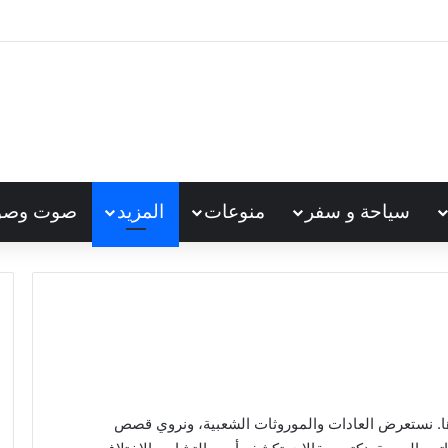
سياحة و سفر
منوعات
المزيد
صوت وصو
ها. نستعرض العادات والموروثات الشعبية، ونروي قصص