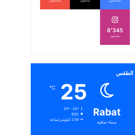
المتابعون
متابعون
المتابعون
8٬345
متابعون
الطقس
25
℃
Rabat
25º - 24º
83%
2.59 كيلومتر/ساعة
سماء صافية