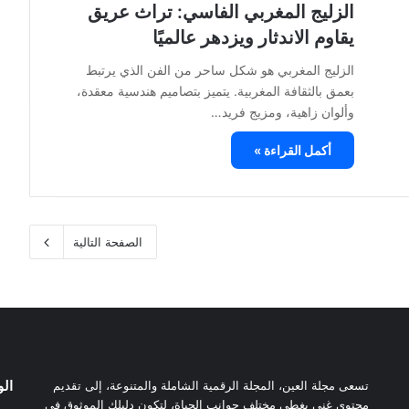
الزليج المغربي الفاسي: تراث عريق
يقاوم الاندثار ويزدهر عالميًا
الزليج المغربي هو شكل ساحر من الفن الذي يرتبط
بعمق بالثقافة المغربية. يتميز بتصاميم هندسية معقدة،
وألوان زاهية، ومزيج فريد…
أكمل القراءة »
الصفحة التالية
ال
تسعى مجلة العين، المجلة الرقمية الشاملة والمتنوعة، إلى تقديم
محتوى غني يغطي مختلف جوانب الحياة، لتكون دليلك الموثوق في