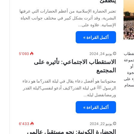
ينطفئ
تعتبر الحضارة الإسلامية من أعظم الحضارات التي عرفتها
البشرية، وقد أثرت بشكل كبير في مختلف جوانب الحياة
الإنسانية. علاوة على…
أكمل القراءة »
يونيو 24, 2024
5٬093
الاستقطاب الاجتماعي: تأثيره على
المجتمع
محتوياتما هو أفضل دعاء يقال في ليلة القدر؟ما هو دعاء
الرسول ﷺ في ليلة القدر؟كيف أدعو لنفسي؟ليلة القدر
ورمضانفضل ليلة…
أكمل القراءة »
يونيو 22, 2024
6٬433
الحضارة الكونية: نحو مستقبل عالمي