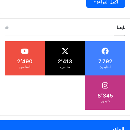
أكمل القراءة »
تابعنا
2٬490
2٬413
7 792
المتابعون
متابعون
المتابعون
8٬345
متابعون
الطقس