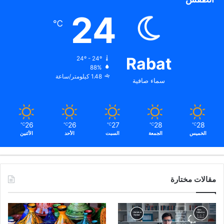
24
℃
Rabat
24º - 24º
88%
1.48 كيلومتر/ساعة
سماء صافية
26
26
27
28
28
℃
℃
℃
℃
℃
الخميس
الجمعة
السبت
الأحد
الأثنين
مقالات مختارة