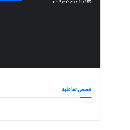
فوائد العسل الملكي
تعرّف على سرّ قوة الملكات ولماذا يُعتبر العس
قصص تفاعلية
الملكي كنزًا طبيعيًا للجسم، وكيف يمكنه أن
يحسن صحتك العامة ويعزز من وظائف جسدك