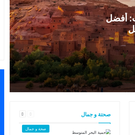
من مراكش إلى قلب الصحراء: الدليل
: أفضل
الشامل لرحلة من مراكش إلى مرزوكة
ل
كيفية الحصول على مساعدة مالية في
المغرب عبر نظام الدعم الاجتماعي
المباشر
الحسيمة لؤلؤة الريف المغربي: بين البحر
والتاريخ والطبيعة
تعويم الدرهم المغربي 2026: ماذا ينتظر
الاقتصاد المغربي؟
السابقة
التالية
صحتة و جمال
الصفحة
الصفحة
أفضل أماكن سياحية في الرياض للعائلات
2026: استكشف عاصمة المستقبل
صحة و جمال