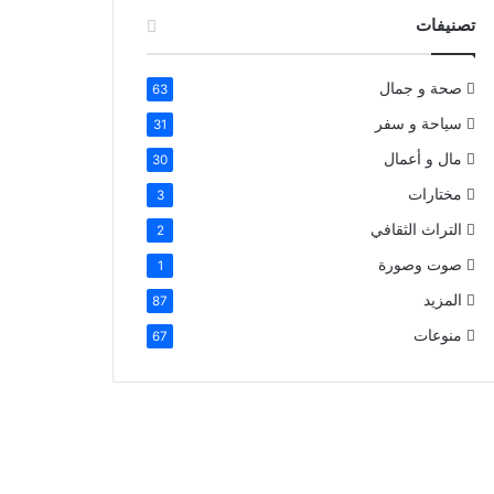
تصنيفات
صحة و جمال
63
سياحة و سفر
31
مال و أعمال
30
مختارات
3
التراث الثقافي
2
صوت وصورة
1
المزيد
87
منوعات
67