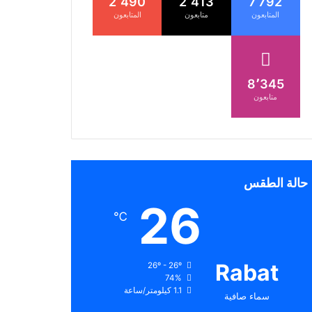
2٬490
2٬413
7 792
المتابعون
متابعون
المتابعون
8٬345
متابعون
حالة الطقس
26
℃
Rabat
26º - 26º
74%
1.1 كيلومتر/ساعة
سماء صافية