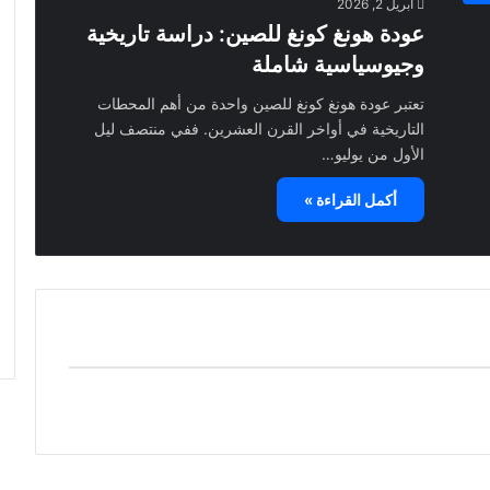
أبريل 2, 2026
عودة هونغ كونغ للصين: دراسة تاريخية
وجيوسياسية شاملة
تعتبر عودة هونغ كونغ للصين واحدة من أهم المحطات
التاريخية في أواخر القرن العشرين. ففي منتصف ليل
الأول من يوليو…
أكمل القراءة »
تعرفوا معنا على فوائد البصل الكثيرة!
ل
هل أنت من عشّاق الخضراوات؟ ? تعرفوا معنا
على فوائد #البصل الكثيرة!مشاركتكم مهمة،
شاركونا إيموجي في التعليقات إذا استمتعتم بهذه
المعلومات المفيدة. ??#خضراوات #فوائد
#معلومة"