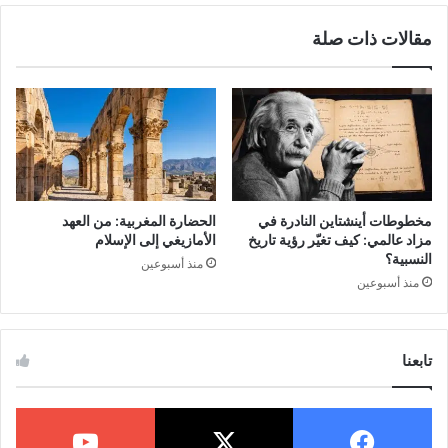
Research
مقالات ذات صلة
6. أداة Ubersuggest (من Neil
Patel)
7. أداة Wordstream
8. أداة Google Keyword
Planner
مخطوطات أينشتاين النادرة في
الحضارة المغربية: من العهد
مزاد عالمي: كيف تغيّر رؤية تاريخ
الأمازيغي إلى الإسلام
9. أداة Ahref Keyword
النسبية؟
منذ أسبوعين
Explorer
منذ أسبوعين
10. أداة SEOQuantum
تابعنا
الخلاصة