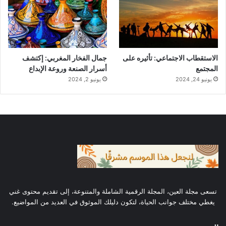
وأقل تنافسية. مثل “سيارة كهربائية ذاتية
القيادة”.
أهمية الكلمات المفتاحية الطويلة
الاستقطاب الاجتماعي: تأثيره على
جمال الفخار المغربي: إكتشف
المجتمع
أسرار الصنعة وروعة الإبداع
الكلمات المفتاحية الطويلة أكثر تحديدًا وتستهدف
يونيو 24, 2024
يونيو 2, 2024
جمهورًا أكثر دقة، مما يزيد من احتمالية التحويل.
كما أنها أقل تنافسية، مما يسهل الترتيب في نتائج
البحث.
أفضل أدوات البحث عن الكلمات
المفتاحية
تسعى مجلة العين، المجلة الرقمية الشاملة والمتنوعة، إلى تقديم محتوى غني
1. أداة Keyword Tool
يغطي مختلف جوانب الحياة، لتكون دليلك الموثوق في العديد من المواضيع.
Keyword Tool
هي أداة تمكنك من الحصول على