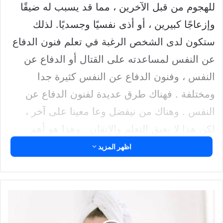
للهجوم من قبل الآخرين ، مما قد يسبب له ضيقًا
وإزعاجًا كبيرين ، أو أذى نفسيًا وجسديًا. لذلك
ستكون لدى الشخص الرغبة في تعلم فنون الدفاع
عن النفس لمساعدته على القتال أو الدفاع عن
النفس ، وفنون الدفاع عن النفس كثيرة جدا
ومختلفة . فهناك طرق عديدة لفنون الدفاع عن
النفس . وهناك من نيفضل وعا معينا على آخر ،
لكن هذا لا يعيق التعلم والإتقان . وهذا هو أهم
ماتتطلبه معرفة فنون الدفاع عن النفس وتعلمها.
اظهر المزيد
تعلم فنون القتال… كيف؟
نصائح
لكي تتعلم أي فن قتالي ، يجب أن تركز على ثلاث
للعناية
ببشرتك
نقاط أساسية. وهي أن تجد المعلم المناسب