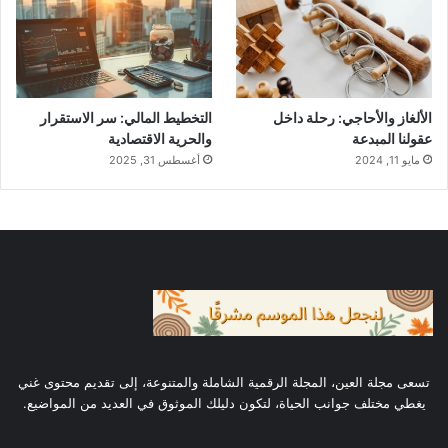
“اللَّهُمَّ أَنْتَ رَبِّي لا إلَهَ إلَّا أَنْتَ، خَلَقْتَنِي
وأنا عَبْدُكَ، وأنا علَى عَهْدِكَ ووَعْدِكَ ما
اسْتَطَعْتُ، أعُوذُ بكَ مِن شَرِّ ما صَنَعْتُ،
الألغاز والأحاجي: رحلة داخل
التخطيط المالي: سر الاستقرار
أبُوءُ لكَ بنِعْمَتِكَ عَلَيَّ، وأَبُوءُ لكَ بذَنْبِي
عقولنا المبدعة
والحرية الاقتصادية
فاغْفِرْ لِي، فإنَّه لا يَغْفِرُ الذُّنُوبَ إلَّا أَنْتَ”.
مايو 11, 2024
أغسطس 31, 2025
الفضل:
من قاله موقناً به فالفضل عند الله
تعالى فهو سبحانه وتعالى لايضيع أجر من
أحسن عملا.
4. دعاء الحفظ
تسعى مجلة العين، المجلة الرقمية الشاملة والمتنوعة، إلى تقديم محتوى غني
يغطي مختلف جوانب الحياة، لتكون دليلك الموثوق في العديد من المواضيع.