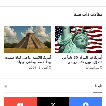
مقالات ذات صلة
أذكار الصباح مكتوبة (صحيحة وشاملة)
فيما يلي
أذكار الصباح مكتوبة
ومرتبة، نرجو قراءتها
بتدبر ويقين:
1. آية الكرسي
أمريكا في المرآة: 50 عاماً من
أمريكا اللاتينية: ما هي، لماذا سميت
التحوّل بعيون كاتب روسي
بهذا الاسم، وما هي دولها؟
منذ أسبوعين
أكتوبر 15, 2025
(اللَّهُ لَا إِلَٰهَ إِلَّا هُوَ الْحَيُّ الْقَيُّومُ ۚ لَا تَأْخُذُهُ
تابعنا
سِنَةٌ وَلَا نَوْمٌ ۚ لَهُ مَا فِي السَّمَاوَاتِ وَمَا
فِي الْأَرْضِ ۗ مَنْ ذَا الَّذِي يشْفَعُ عِنْدَهُ إِلَّا