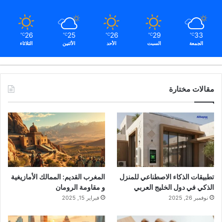
26
25
26
29
33
℃
℃
℃
℃
℃
الجمعة
السبت
الأحد
الأثنين
الثلاثاء
(قُلْ هُوَ ٱللَّهُ أَحَدٌ…)
،
(قُلْ أَعُوذُ بِرَبِّ
ٱلْفَلَقِ…)
،
(قُلْ أَعُوذُ بِرَبِّ
مقالات مختارة
ٱلنَّاسِ…)
.
الفضل:
تكفيك من كل شيء.
3. سيد الاستغفار
تطبيقات الذكاء الاصطناعي للمنزل
المغرب القديم: الممالك الأمازيغية
الذكي في دول الخليج العربي
و مقاومة الرومان
نوفمبر 26, 2025
فبراير 15, 2025