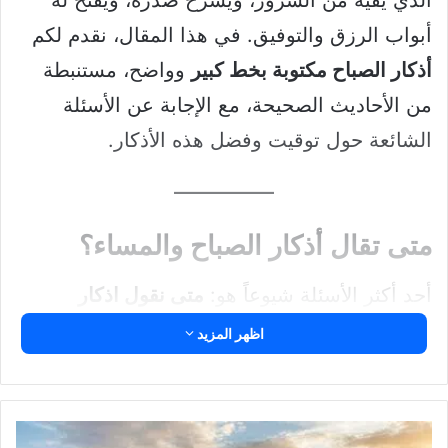
الذي يقيه من الشرور، ويشرح صدره، ويفتح له
أبواب الرزق والتوفيق. في هذا المقال، نقدم لكم
أذكار الصباح مكتوبة بخط كبير
وواضح، مستنبطة
من الأحاديث الصحيحة، مع الإجابة عن الأسئلة
الشائعة حول توقيت وفضل هذه الأذكار.
متى تقال أذكار الصباح والمساء؟
أحد أكثر الأسئلة شيوعاً هو:
متى نقول اذكار
الصباح؟
و
متى تقال اذكار الصباح والمساء؟
. اتفق
اظهر المزيد
العلماء بناءً على الأدلة الشرعية على الأوقات
التالية:
كيفية